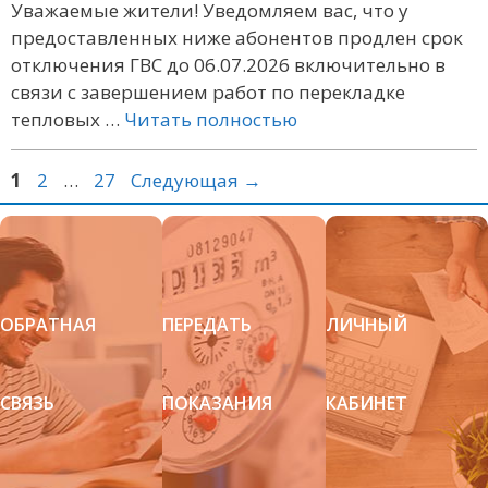
Уважаемые жители! Уведомляем вас, что у
предоставленных ниже абонентов продлен срок
отключения ГВС до 06.07.2026 включительно в
связи с завершением работ по перекладке
тепловых …
Читать полностью
Страница
Страница
Страница
1
2
…
27
Следующая
→
ОБРАТНАЯ
ПЕРЕДАТЬ
ЛИЧНЫЙ
СВЯЗЬ
ПОКАЗАНИЯ
КАБИНЕТ