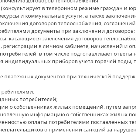
аключению договоров теплоснабжения;
(консультирует в телефонном режиме граждан и юр
есурсы и коммунальные услуги, а также заключени
аключения договоров теплоснабжения, соглашений
ребителями документы при заключении договоров;
сы, касающиеся заключения договоров теплоснабже
 регистрации в личном кабинете, начислений и оп
отребителей, в том числе подготавливает ответы н
 индивидуальных приборов учета горячей воды, те
ие платежных документов при технической поддер
отребителями;
данных потребителей;
и о собственниках жилых помещений, путем запрос
обновленную информацию о собственниках жилых п
менностью оплаты потребителями поставленных теп
неплательщиков о применении санкций за нарушени