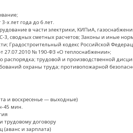
ование;
-х лет года до 6 лет.
орудование в части электрики, КИПиА, газоснабжения
КС-3, сводных сметных расчетов; Законы и иные но
сти; Градостроительный кодекс Российской Федерац
 27.07.2010 № 190-ФЗ «О теплоснабжении»;
о распорядка; трудовой и производственной дисци
бований охраны труда; противопожарной безопасн
ота и воскресенье — выходные)
ч-45 мин.
тия
и трудовому договору
ц (аванс и зарплата)